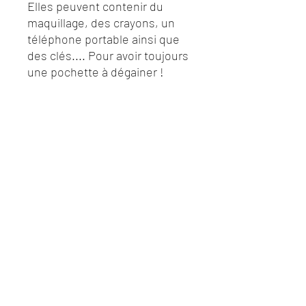
Elles peuvent contenir du
maquillage, des crayons, un
téléphone portable ainsi que
des clés.... Pour avoir toujours
une pochette à dégainer !
Horaires d'ouverture du lycée
Venez nous rencontrer
Lun - Ven : 8h à 17h30
©2020 par E-shop highschool Les Portes de
Chartreuse
Mentions légales - Politique de confidentialité