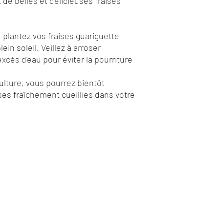
t de belles et délicieuses fraises
plantez vos fraises guariguette
ein soleil. Veillez à arroser
excès d'eau pour éviter la pourriture
ulture, vous pourrez bientôt
ses fraîchement cueillies dans votre