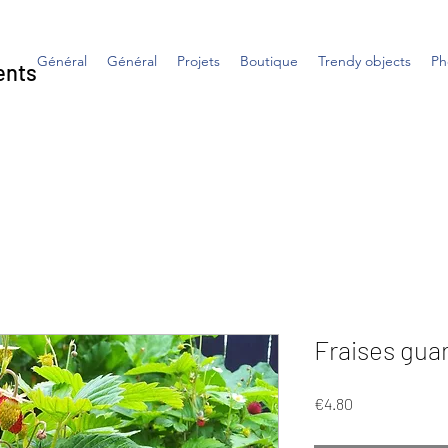
Général
Général
Projets
Boutique
Trendy objects
Ph
ents
Fraises gua
Price
€4.80