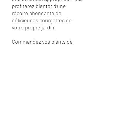
profiterez bientôt d’une
récolte abondante de
délicieuses courgettes de
votre propre jardin.
Commandez vos plants de
courgettes chez nous dès
aujourd'hui et commencez
votre jardin potager !
Horaires d'ouverture du lycée
Venez nous rencontrer
Lun - Ven : 8h à 17h30